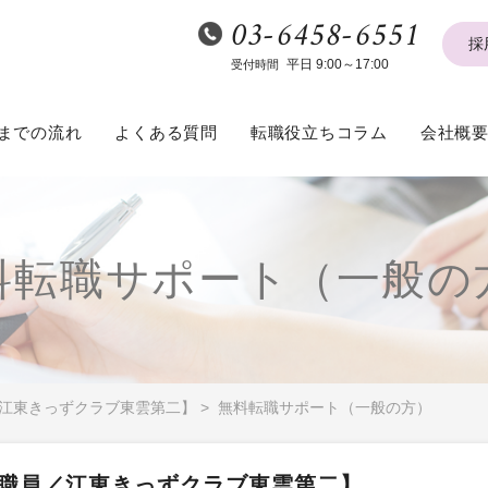
03-6458-6551
採
平日 9:00～17:00
受付時間
までの流れ
よくある質問
転職役立ちコラム
会社概
料転職サポート（一般の
江東きっずクラブ東雲第二】
>
無料転職サポート（一般の方）
職員／江東きっずクラブ東雲第二】