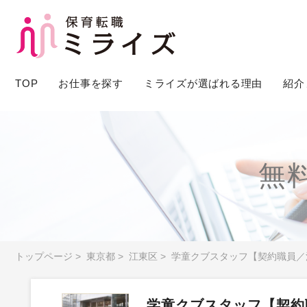
TOP
お仕事を探す
ミライズが選ばれる理由
紹介
無
トップページ
>
東京都
>
江東区
>
学童クブスタッフ【契約職員／
学童クブスタッフ【契約